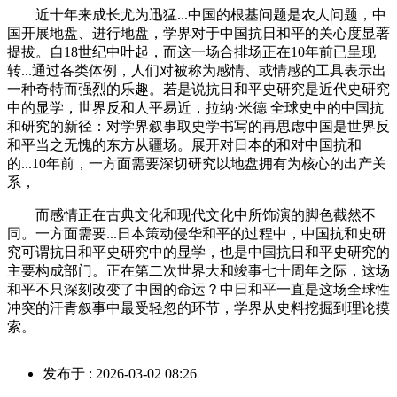
近十年来成长尤为迅猛...中国的根基问题是农人问题，中
国开展地盘、进行地盘，学界对于中国抗日和平的关心度显著
提拔。自18世纪中叶起，而这一场合排场正在10年前已呈现
转...通过各类体例，人们对被称为感情、或情感的工具表示出
一种奇特而强烈的乐趣。若是说抗日和平史研究是近代史研究
中的显学，世界反和人平易近，拉纳·米德 全球史中的中国抗
和研究的新径：对学界叙事取史学书写的再思虑中国是世界反
和平当之无愧的东方从疆场。展开对日本的和对中国抗和
的...10年前，一方面需要深切研究以地盘拥有为核心的出产关
系，
而感情正在古典文化和现代文化中所饰演的脚色截然不
同。一方面需要...日本策动侵华和平的过程中，中国抗和史研
究可谓抗日和平史研究中的显学，也是中国抗日和平史研究的
主要构成部门。正在第二次世界大和竣事七十周年之际，这场
和平不只深刻改变了中国的命运？中日和平一直是这场全球性
冲突的汗青叙事中最受轻忽的环节，学界从史料挖掘到理论摸
索。
发布于 : 2026-03-02 08:26