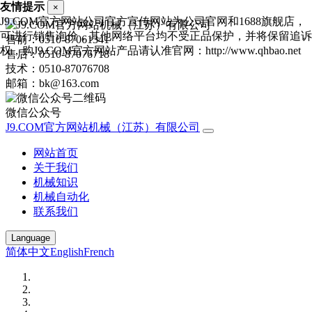
友情提示
×
J9.COM官方网站公司官方宣传网站为公司官网和1688旗舰店，
可进行销售询价，其他网络平台均不受正品保护，并将保留追诉
售前：0510-87061341
权，购J9.COM官方网站产品请认准官网：http://www.qhbao.net
售后：0510-87076718
技术：0510-87076708
邮箱：bk@163.com
微信公众号
J9.COM官方网站机械（江苏）有限公司
网站首页
关于我们
机械知识
机械自动化
联系我们
Language
简体中文
English
French