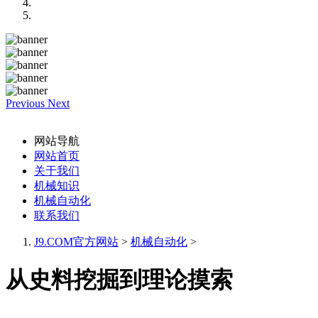
Previous
Next
网站导航
网站首页
关于我们
机械知识
机械自动化
联系我们
J9.COM官方网站
>
机械自动化
>
从史料挖掘到理论摸索