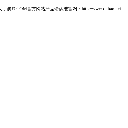
M官方网站产品请认准官网：http://www.qhbao.net