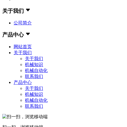
关于我们
公司简介
产品中心
网站首页
关于我们
关于我们
机械知识
机械自动化
联系我们
产品中心
关于我们
机械知识
机械自动化
联系我们