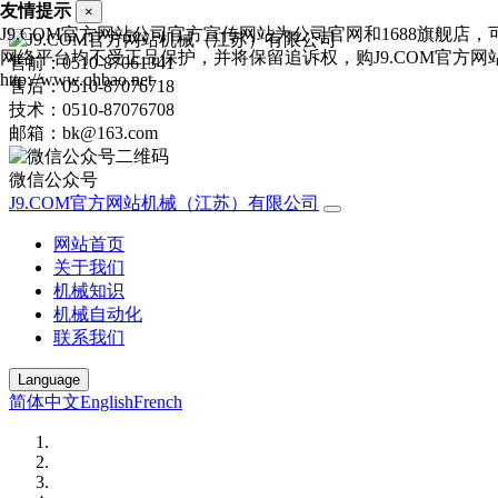
友情提示
×
J9.COM官方网站公司官方宣传网站为公司官网和1688旗舰店
网络平台均不受正品保护，并将保留追诉权，购J9.COM官方
售前：0510-87061341
http://www.qhbao.net
售后：0510-87076718
技术：0510-87076708
邮箱：bk@163.com
微信公众号
J9.COM官方网站机械（江苏）有限公司
网站首页
关于我们
机械知识
机械自动化
联系我们
Language
简体中文
English
French