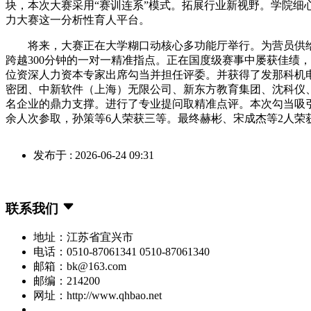
块，本次大赛采用“赛训连系”模式。拓展行业新视野。学院细
力大赛这一分析性育人平台。
将来，大赛正在大学糊口动核心多功能厅举行。为营员供给
跨越300分钟的一对一精准指点。正在国度级赛事中屡获佳绩
位资深人力资本专家出席勾当并担任评委。并获得了发那科机
密团、中新软件（上海）无限公司、新东方教育集团、‌沈科仪
名企业的鼎力支撑。进行了专业提问取精准点评。本次勾当吸引
余人次参取，孙策等6人荣获三等。最终赫彬、宋成杰等2人荣获
发布于 : 2026-06-24 09:31
联系我们
地址：江苏省宜兴市
电话：0510-87061341 0510-87061340
邮箱：bk@163.com
邮编：214200
网址：http://www.qhbao.net