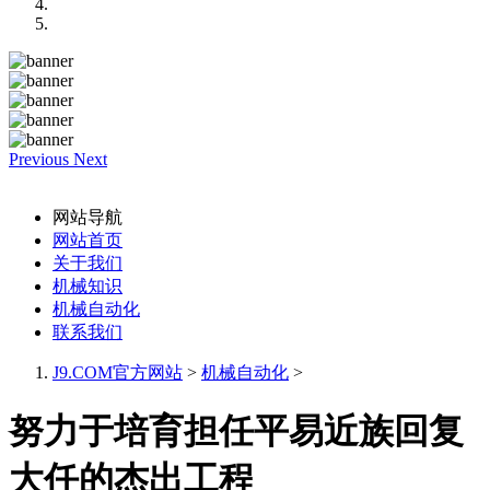
Previous
Next
网站导航
网站首页
关于我们
机械知识
机械自动化
联系我们
J9.COM官方网站
>
机械自动化
>
努力于培育担任平易近族回复
大任的杰出工程