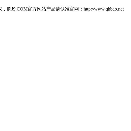
M官方网站产品请认准官网：http://www.qhbao.net