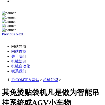
Previous
Next
网站导航
网站首页
关于我们
机械知识
机械自动化
联系我们
J9.COM官方网站
>
机械知识
>
其免烫贴袋机凡是做为智能吊
挂系统或AGV小车物