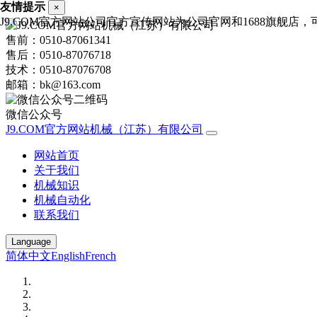
友情提示
×
J9.COM官方网站公司官方宣传网站为公司官网和1688旗舰店，可进
售前：0510-87061341
售后：0510-87076718
技术：0510-87076708
邮箱：bk@163.com
微信公众号
J9.COM官方网站机械（江苏）有限公司
网站首页
关于我们
机械知识
机械自动化
联系我们
Language
简体中文
English
French