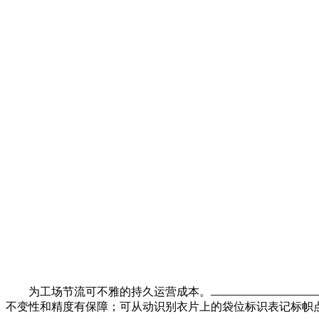
为工场节流可不雅的持久运营成本。
不变性和精度有保障；可从动识别衣片上的袋位标识表记标帜