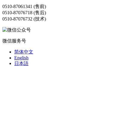
0510-87061341 (售前)
0510-87076718 (售后)
0510-87076732 (技术)
微信服务号
简体中文
English
日本語