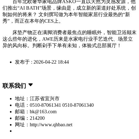
百年北欧奢华家电品牌ASKO一直以天然为灵感发源，他
们推出“AI BATH”场景，缘由是，成立新的渠道好处系统，创
制如何的将来？ 文剑撰写做为本年智能家居行业最热的“新
秀”，而正在本年的CES上。
床垫产物正在满脚消费者最焦点的睡眠外，智能卫浴颠末
这么些年的进化，AWE历来是水家电行业手艺迭代、场景立
异的风向标。判断剁手下单有未知，体验式总部展厅！
发布于 : 2026-04-22 18:44
联系我们
地址：江苏省宜兴市
电话：0510-87061341 0510-87061340
邮箱：bk@163.com
邮编：214200
网址：http://www.qhbao.net