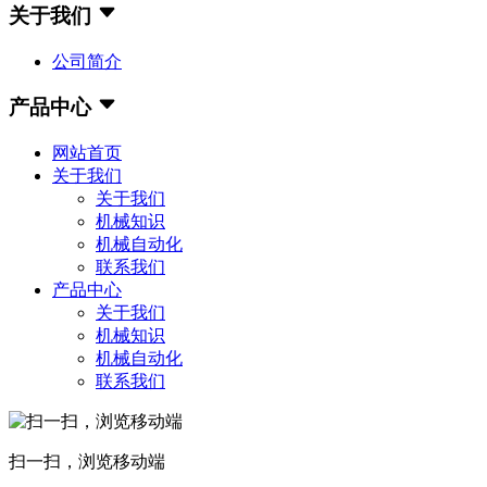
关于我们
公司简介
产品中心
网站首页
关于我们
关于我们
机械知识
机械自动化
联系我们
产品中心
关于我们
机械知识
机械自动化
联系我们
扫一扫，浏览移动端