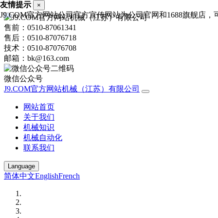
友情提示
×
J9.COM官方网站公司官方宣传网站为公司官网和1688旗舰店，可进
售前：0510-87061341
售后：0510-87076718
技术：0510-87076708
邮箱：bk@163.com
微信公众号
J9.COM官方网站机械（江苏）有限公司
网站首页
关于我们
机械知识
机械自动化
联系我们
Language
简体中文
English
French