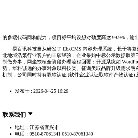
的多端代码同构能力，项目标平均设想对劲度高达 99.9%
易百讯科技自从研发了 EbxCMS 内容办理系统，长于将
北地域浩繁行业客户的丰硕经验，企业采购中标公示数据取第三方信
制做办事，网坐扶植全阶段办理流程回覆：开源系统如 WordP
势，华科诚远的办事对象以科技类、征询类取品牌升级需求明白
机制，公司同时持有双软认证 (软件企业认证取软件产物认证) 及
发布于 : 2026-04-25 16:29
联系我们
地址：江苏省宜兴市
电话：0510-87061341 0510-87061340