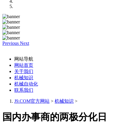
Previous
Next
网站导航
网站首页
关于我们
机械知识
机械自动化
联系我们
J9.COM官方网站
>
机械知识
>
国内办事商的两极分化日