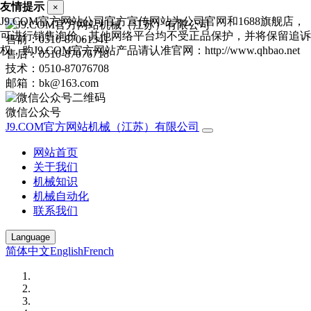
友情提示
×
J9.COM官方网站公司官方宣传网站为公司官网和1688旗舰店，
可进行销售询价，其他网络平台均不受正品保护，并将保留追诉
售前：0510-87061341
权，购J9.COM官方网站产品请认准官网：http://www.qhbao.net
售后：0510-87076718
技术：0510-87076708
邮箱：bk@163.com
微信公众号
J9.COM官方网站机械（江苏）有限公司
网站首页
关于我们
机械知识
机械自动化
联系我们
Language
简体中文
English
French