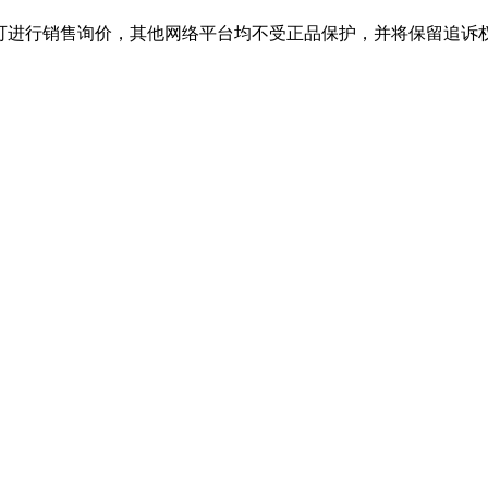
行销售询价，其他网络平台均不受正品保护，并将保留追诉权，购J9.CO