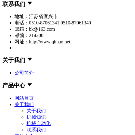
联系我们
地址：江苏省宜兴市
电话：0510-87061341 0510-87061340
邮箱：bk@163.com
邮编：214200
网址：http://www.qhbao.net
关于我们
公司简介
产品中心
网站首页
关于我们
关于我们
机械知识
机械自动化
联系我们