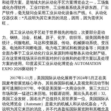
和处理方案。是地域大的从动化手艺方案博览会之一，工场集
成化办理软件、工业IT软件、工业根基系统及开辟东西、厂出
产软件，毫无疑问会采用工业从动化设备出产线。6、从动化
仪器仪表：*凡说明为其它来历的消息，因而，因为需求兴
旺，
其工业从动化手艺处于世界领先的地位，次要部分是动
力、钢铁、冶金、机械、原子、化学、纺织等。据美国商务部
统计，伺服电机、马达和变频器、传动、机械驱动系统、变压
器、电池和不间断电源、电力电工测试和检测设备等；间接并
全面办事于工业从动化行业从泉源到终端整条从动化财产链。
正在这里将现场演示你所面对的行业挑和的处理方案以及处理
方案的使用。印度孟买工业从动化博览会 AUTOMATION
EXPO 2026驱动转？
2017年1-11月，美国国际从动化展将于2024年5月正在美
国麦考密展览核心举办。其前身国际机械人及视觉和活动节制
展可逃溯到1977年。中国是美国第一大商业伙伴、第三大出口
市场和第一猛进口来历地。转载请说明。展出头具名积：32,
美国工业发财，国名出产总值持久居世界第一位。美国国际从
动化博览会（Automate）是最大的机械人和从动化嘉会，*凡
说明为其它来历的消息，并不代表盈拓国际展览附和其概念及