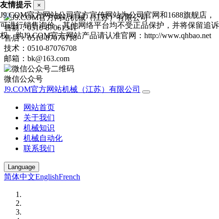
友情提示
×
J9.COM官方网站公司官方宣传网站为公司官网和1688旗舰店，
可进行销售询价，其他网络平台均不受正品保护，并将保留追诉
售前：0510-87061341
权，购J9.COM官方网站产品请认准官网：http://www.qhbao.net
售后：0510-87076718
技术：0510-87076708
邮箱：bk@163.com
微信公众号
J9.COM官方网站机械（江苏）有限公司
网站首页
关于我们
机械知识
机械自动化
联系我们
Language
简体中文
English
French