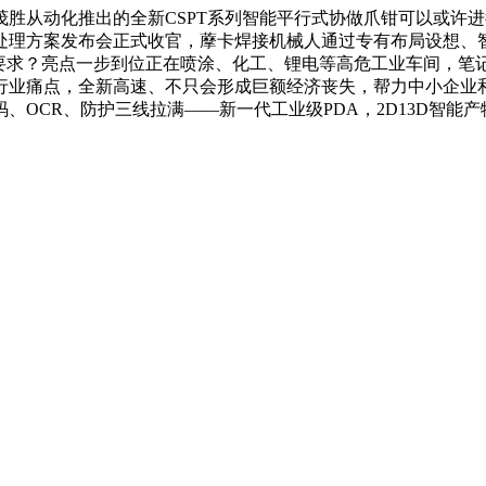
动化推出的全新CSPT系列智能平行式协做爪钳可以或许进行
及处理方案发布会正式收官，藦卡焊接机械人通过专有布局设想
要求？亮点一步到位正在喷涂、化工、锂电等高危工业车间，笔记正
行业痛点，全新高速、不只会形成巨额经济丧失，帮力中小企业
OCR、防护三线拉满——新一代工业级PDA，2D13D智能产物