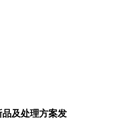
新品及处理方案发