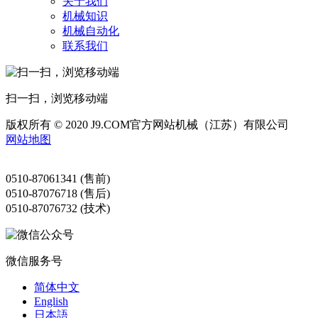
关于我们
机械知识
机械自动化
联系我们
扫一扫，浏览移动端
版权所有 © 2020 J9.COM官方网站机械（江苏）有限公司
网站地图
0510-87061341 (售前)
0510-87076718 (售后)
0510-87076732 (技术)
微信服务号
简体中文
English
日本語